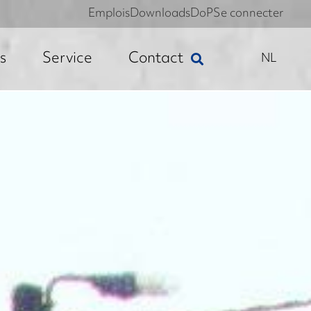
Emplois
Downloads
DoP
Se connecter
s
Service
Contact
NL