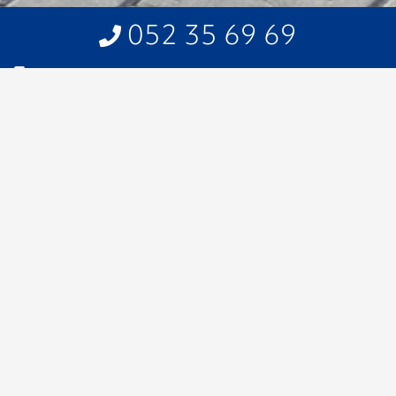
052 35 69 69
Home
>
Produits
>
Pavage et construction de
routes
>
Klinkers en béton
Produits