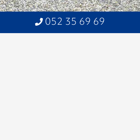
052 35 69 69
Home
>
Producten
>
Bouwmaterialen
>
Muurdekstenen