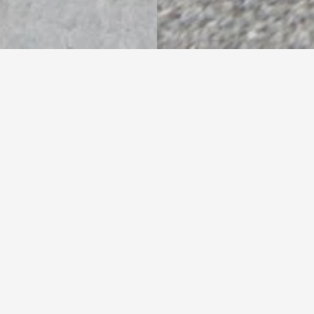
en bloembakken
>
Fietsblokken
Opening