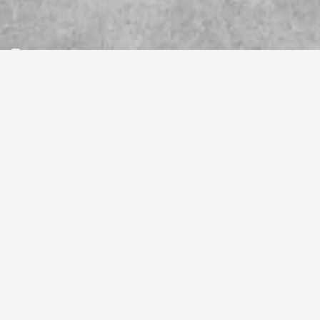
Home
>
Producten
>
Afwerking
>
Straatmeubilair 
Openingsuren