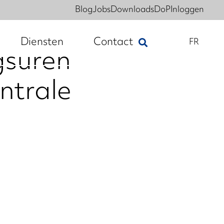
Blog
Jobs
Downloads
DoP
Inloggen
Diensten
Contact
FR
suren
ntrale