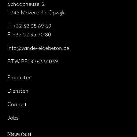
Schaapheuzel 2
1745 Mazenzele-Opwijk
T:
+32 52 35 69 69
F: +32 52 35 70 80
info@vandeveldebeton.be
BTW BE0476334039
Producten
Diensten
Contact
Jobs
Nieuwsbrief