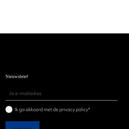
Nieuwsbrief
E-
mailadres
(Required)
Privacy
Ik ga akkoord met de privacy policy*
Policy