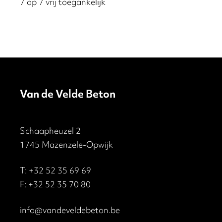
7 op 7 vrij toegankelijk
Van de Velde Beton
Schaapheuzel 2
1745 Mazenzele-Opwijk
T:
+32 52 35 69 69
F: +32 52 35 70 80
info@vandeveldebeton.be