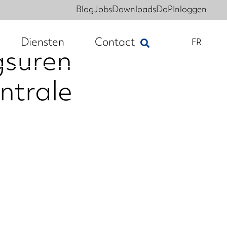
Blog
Jobs
Downloads
DoP
Inloggen
Diensten
Contact
FR
suren
ntrale