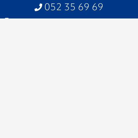
052 35 69 69
Home
>
Produits
>
Finition
>
Marches
Produits