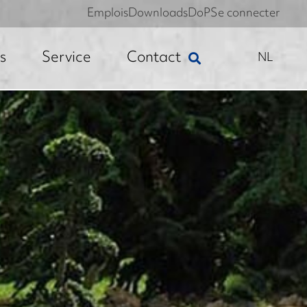
Emplois
Downloads
DoP
Se connecter
s
Service
Contact
NL