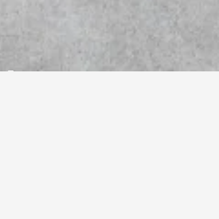
Home
>
Produits
>
Finition
>
Marches
>
Marches en 