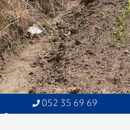
052 35 69 69
Home
>
Produits
>
Clôtures
>
Clôtures avec treillis