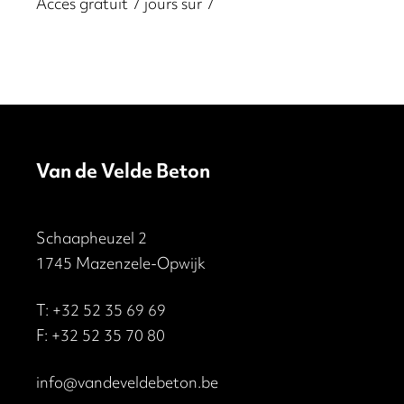
Accès gratuit 7 jours sur 7
Van de Velde Beton
Schaapheuzel 2
1745 Mazenzele-Opwijk
T:
+32 52 35 69 69
F: +32 52 35 70 80
info@vandeveldebeton.be