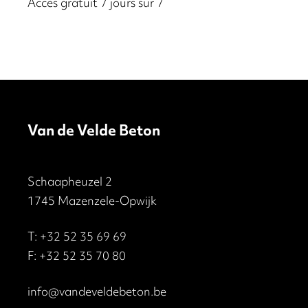
Accès gratuit 7 jours sur 7
Van de Velde Beton
Schaapheuzel 2
1745 Mazenzele-Opwijk
T:
+32 52 35 69 69
F: +32 52 35 70 80
info@vandeveldebeton.be